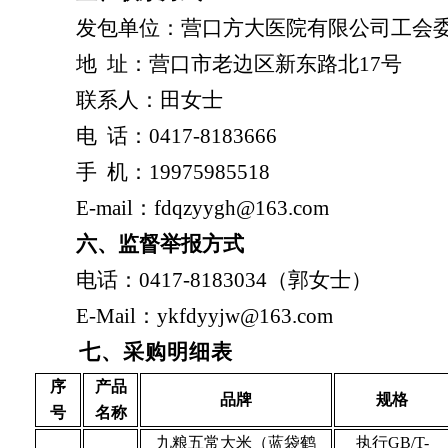
发包
单位
：
营口方大医院有限公司工会
地
址：
营口市老边区新东路北
17号
联系人：
田女士
电
话：
0417-8183666
手
机：
19975985518
E-mail
：
fdqzyygh@163.com
六、监督举报方式
电话：
0417-8183034
（郭女士）
E-
Mail
：
ykfdyyjw@163.com
七、采购明细表
序
产品
品牌
规格
号
名称
九粮五常大米（蓝袋鹤
执行
GB/T-