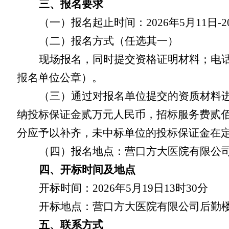
三、报名要求
（一）报名起止时间：
2026
年
5
月
11
日
-
2
（二）报名方式（任选其一）
现场报名，同时提交资格证明材料；电
报名单位公章）。
（三）通过对报名单位提交的资质材料
纳投标保证金
贰
万元人民币，招标服务费
贰
分应予以补齐，未中标单位的投标保证金在
（四）报名地点：
营口方大
医院有限公
四、开标时间及地点
开标时间：
2026
年
5
月
19
日
13
时
30
分
开标地点：营口
方大医院有限公司
后勤
五、联系方式