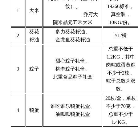
纹）、
19266标准，
1
大米
乔府大
真空装，
院米晶元五常大米
10
KG
/份。
葵花
多力葵花籽油、
2
5L/桶
籽
油
金龙鱼葵花籽油
总重不低于
1.2KG，其中
甜心粽子礼盒、
肉粽或蛋黄粽
3
粽子
桃李粽子礼盒、
不少于2枚，
北重食品粽子礼盒
粽子总数为双
数。
20枚/盒，
单枚
谁吃谁乐鸭蛋礼盒、
不少于
70克，
4
鸭蛋
油呱呱鸭蛋礼盒
总重不少于
1.4KG。